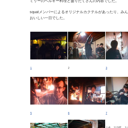
ミリーのベルギー料理と盛りだくさんの内容でした。
squatメンバーによるオリジナルカクテルがあったり、み
おいしい一日でした。
1
2
3
5
6
7
１dj ２LIVE 