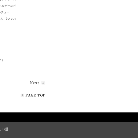
ベルギーのビ
シチュー
ん 9メンバ
od）
机・棚