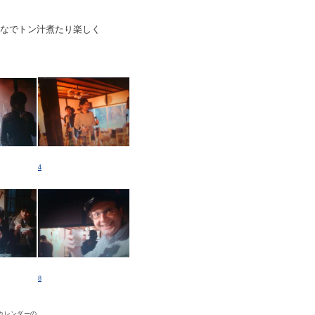
んなでトン汁煮たり楽しく
4
8
３カレンダーの