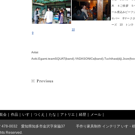
木 ４ご挨拶 ５
ール煮込みビーフ
６バー 8マークさ
ーズ 10 トン汁
10
9
Artist
Aoki.Egami.teamSQUAT(band).YADASONICs(band).Tuchihasi(dj).Joze(fo
覧会
作品
いす
つくえ
たな
アトリエ
経歴
メール
〒478-0032 愛知県知多市金沢字泉脇37 手作り家具制作 インテリア いす・
ghts Reserved.