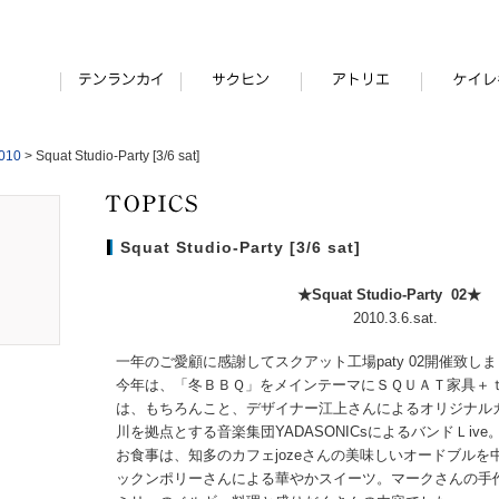
010
> Squat Studio-Party [3/6 sat]
Squat Studio-Party [3/6 sat]
★Squat Studio-Party 02★
2010.3.6.sat.
一年のご愛顧に感謝してスクアット工場paty 02開催致し
今年は、「冬ＢＢＱ」をメインテーマにＳＱＵＡＴ家具＋ｔ
は、もちろんこと、デザイナー江上さんによるオリジナル
川を拠点とする音楽集団YADASONICsによるバンドＬive
お食事は、知多のカフェjozeさんの美味しいオードブルを
ックンポリーさんによる華やかスイーツ。マークさんの手