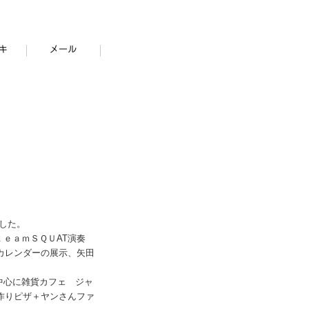
ました。
ｅａｍＳＱＵAT演奏
カレンダーの展示、矢田
。
中心に雑貨カフェ ジャ
作りピザ＋ヤンさんファ